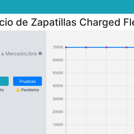
cio de
Zapatillas Charged F
r a MercadoLibre
n
Pruebas
te
Pendiente