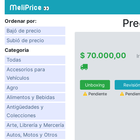
MeliPrice
👀
Pre
Ordenar por:
Bajó de precio
Subió de precio
Categoria
$ 70.000,00
I
Todas
Accesorios para
Vehículos
Unboxing
Revisió
Agro
Pendiente
Pendien
Alimentos y Bebidas
Antigüedades y
Colecciones
Arte, Librería y Mercería
Autos, Motos y Otros