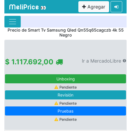
MeliPrice
Agregar
👀
Precio de
Smart Tv Samsung Qled Qn55q65cagczb 4k 55
Negro
$ 1.117.692,00
Ir a MercadoLibre
Unboxing
Pendiente
Revisión
Pendiente
Pruebas
Pendiente