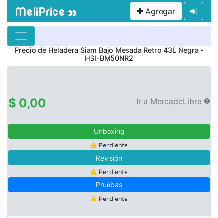
MeliPrice
Agregar
👀
Precio de
Heladera Siam Bajo Mesada Retro 43L Negra -
HSI-BM50NR2
$ 0,00
Ir a MercadoLibre
Unboxing
Pendiente
Revisión
Pendiente
Pruebas
Pendiente