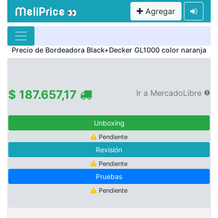
MeliPrice
Agregar
👀
Precio de
Bordeadora Black+Decker GL1000 color naranja
$ 187.657,17
Ir a MercadoLibre
Unboxing
Pendiente
Revisión
Pendiente
Pruebas
Pendiente