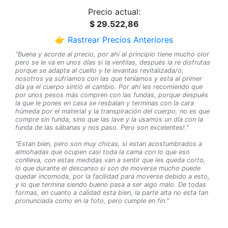
Precio actual:
$ 29.522,86
👉 Rastrear Precios Anteriores
"Buena y acorde al precio, por ahí al principio tiene mucho olor
pero se le va en unos días si la ventilas, después la re disfrutas
porque se adapta al cuello y te levantas revitalizada/o,
nosotros ya sufriamos con las que teníamos y esta al primer
día ya el cuerpo sintió el cambio. Por ahí les recomiendo que
por unos pesos más compren con las fundas, porque después
la que le pones en casa se resbalan y terminas con la cara
húmeda por el material y la transpiración del cuerpo, no es que
compre sin funda, sino que las lave y la usamos un día con la
funda de las sábanas y nos paso. Pero son excelentes!."
"Estan bien, pero son muy chicas, si estan acostumbrados a
almohadas que ocupen casi toda la cama con lo que eso
conlleva, con estas medidas van a sentir que les queda corto,
lo que durante el descanso si son de moverse mucho puede
quedar incomoda, por la facilidad para moverse debido a esto,
y lo que termina siendo bueno pasa a ser algo malo. De todas
formas, en cuanto a calidad esta bien, la parte alta no esta tan
pronunciada como en la foto, pero cumple en fin."